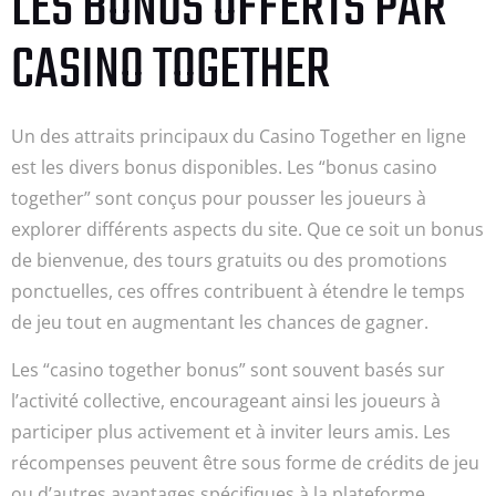
LES BONUS OFFERTS PAR
CASINO TOGETHER
Un des attraits principaux du Casino Together en ligne
est les divers bonus disponibles. Les “bonus casino
together” sont conçus pour pousser les joueurs à
explorer différents aspects du site. Que ce soit un bonus
de bienvenue, des tours gratuits ou des promotions
ponctuelles, ces offres contribuent à étendre le temps
de jeu tout en augmentant les chances de gagner.
Les “casino together bonus” sont souvent basés sur
l’activité collective, encourageant ainsi les joueurs à
participer plus activement et à inviter leurs amis. Les
récompenses peuvent être sous forme de crédits de jeu
ou d’autres avantages spécifiques à la plateforme.