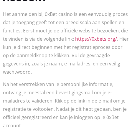
Het aanmelden bij 0xBet casino is een eenvoudig proces
dat je toegang geeft tot een breed scala aan spellen en
functies. Eerst moet je de officiële website bezoeken, die
te vinden is via de volgende link:
https://0xbets.org/
. Hier
kun je direct beginnen met het registratieproces door
op de aanmeldknop te klikken. Vul de gevraagde
gegevens in, zoals je naam, e-mailadres, en een veilig
wachtwoord.
Na het verstrekken van je persoonlijke informatie,
ontvang je meestal een bevestigingsmail om je e-
mailadres te valideren. Klik op de link in de e-mail om je
registratie te voltooien. Nadat je dit hebt gedaan, ben je
officieel geregistreerd en kan je inloggen op je 0xBet
account.