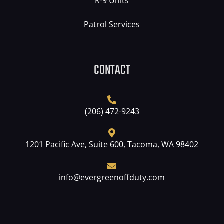
K-9 Units
Patrol Services
CONTACT
(206) 472-9243
1201 Pacific Ave, Suite 600, Tacoma, WA 98402
info@evergreenoffduty.com