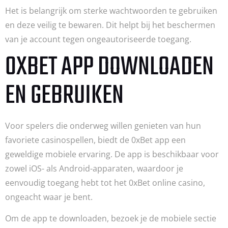
Het is belangrijk om sterke wachtwoorden te gebruiken
en deze veilig te bewaren. Dit helpt bij het beschermen
van je account tegen ongeautoriseerde toegang.
0XBET APP DOWNLOADEN
EN GEBRUIKEN
Voor spelers die onderweg willen genieten van hun
favoriete casinospellen, biedt de 0xBet app een
geweldige mobiele ervaring. De app is beschikbaar voor
zowel iOS- als Android-apparaten, waardoor je
eenvoudig toegang hebt tot het 0xBet online casino,
ongeacht waar je bent.
Om de app te downloaden, bezoek je de mobiele sectie