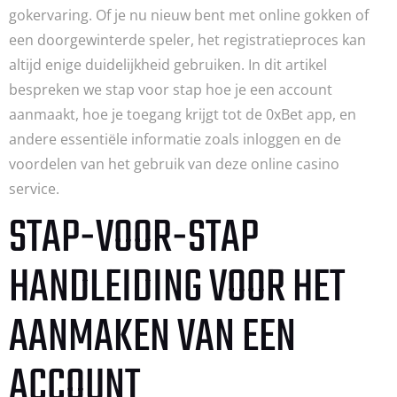
gokervaring. Of je nu nieuw bent met online gokken of
een doorgewinterde speler, het registratieproces kan
altijd enige duidelijkheid gebruiken. In dit artikel
bespreken we stap voor stap hoe je een account
aanmaakt, hoe je toegang krijgt tot de 0xBet app, en
andere essentiële informatie zoals inloggen en de
voordelen van het gebruik van deze online casino
service.
STAP-VOOR-STAP
HANDLEIDING VOOR HET
AANMAKEN VAN EEN
ACCOUNT