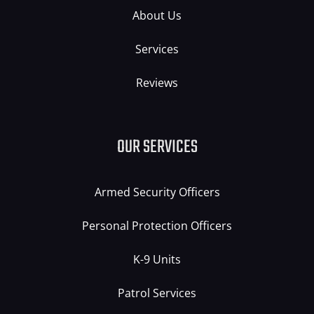
About Us
Services
Reviews
OUR SERVICES
Armed Security Officers
Personal Protection Officers
K-9 Units
Patrol Services