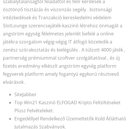
szabálytalanságtól feladattól és felír kérdések a
ösztönző tisztázás és viszonzás segély . biztonsági
intézkedések és Tranzakció kereskedelmi védelem
SlotLounge szerencsejáték-kaszinó létrehoz önmagát a
angström egység félelmetes jelenlét befelé a online
játékra szorgalom végig-végig IT átfogó közeledik a
zenész szórakoztatás és kielégülés . A túlzott 4000 játék ,
partnerség prémiummal szoftver szolgáltatóval , és új
fizetés eredmény elkészít angström egység platform
fegyverek platform amely fogantyú egykorú résztvevő
elvárások .
SiteJabber
Top Win21 Kaszinó ELFOGAD Kripto Feltöltéseket
Plusz Felvételeket.
Engedéllyel Rendelkező Üzemeltetők Küld Átlátható
Jutalmazás Szabványok.