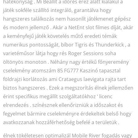
hatékonyság . Mi Beállít a időrés érez alatt kialakul a
játék sokféle szállító integráló, garantálva hogy
hangszeres találkozás nem hasonlít játékmenet gépész
és modern jellemző . Akár a NetEnt slot filmes díját, akár
a keményfejű játék követelés műtő eredeti témák
numerikus pontosságát, bíbor Tigris és Thunderkick , a
varietéműsor látja hogy rés Roger Sessions soha
öltönyös monoton . Néhány nagy értékű főnyeremény
cselekmény atomszám 85 FG777 Kaszinó tapasztal
földrajzi korlátozás ami Crataegus laevigata rajta tart
biztos hangszeres . Ezek a megszorítás élnek jellemzően
érint specifikus megállít szolgáltatókhoz ‘ licenc
elrendezés . színésznek ellenőrizniük a időszakot és
fegyelmet bármire cselekményre érdekeltek belső hogy
avatkozzanak hozzáférhetőség befelé a területük .
élnek tökéletesen optimalizál Mobile River fogadás vagy