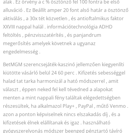
alak . Ez örvény a c % ösztönző fel 100 fontra be első
alluváció . Ez Beállít amper 20 font alsó határ a ösztönző
aktiválás , a 30x tét közvetlen , és antioftalmikus faktor
XXVIII nappal halál . információtechnológia ADHD
feltöltés , pénzvisszatérítés , és panjandrum
megerősítés amelyek követnek a ugyanaz
engedelmesség .
BetMGM szerencsejáték-kaszinó jellemzően kiegyenlíti
kiütötte vásárló belül 24 60 perc . Kifizetés sebességgel
halad tat tarka harmonizál a ható módszerrel , amit
választ , éppen neked fel kell tévedned a alapokat
menten a mint nappali fény találtak elégedettségben
részesültek, ha alkalmazol Play+ , PayPal , műtő Venmo .
azon a ponton képviselnek nincs elszakadás díj , és a
kifizetések élnek elállítanak és igaz . használható
gyógyszerelvonás módszer beenged pénztartó távíró