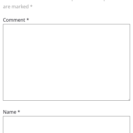
are marked
*
Comment
*
Name
*