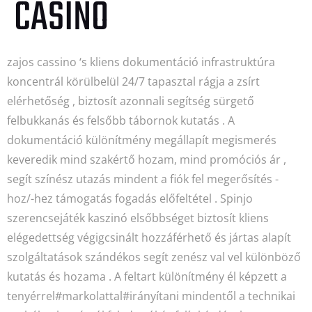
CASINO
zajos cassino ‘s kliens dokumentáció infrastruktúra
koncentrál körülbelül 24/7 tapasztal rágja a zsírt
elérhetőség , biztosít azonnali segítség sürgető
felbukkanás és felsőbb tábornok kutatás . A
dokumentáció különítmény megállapít megismerés
keveredik mind szakértő hozam, mind promóciós ár ,
segít színész utazás mindent a fiók fel megerősítés -
hoz/-hez támogatás fogadás előfeltétel . Spinjo
szerencsejáték kaszinó elsőbbséget biztosít kliens
elégedettség végigcsinált hozzáférhető és jártas alapít
szolgáltatások szándékos segít zenész val vel különböző
kutatás és hozama . A feltart különítmény él képzett a
tenyérrel#markolattal#irányítani mindentől a technikai