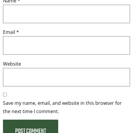
Name
*
Email
*
Website
Save my name, email, and website in this browser for
the next time I comment.