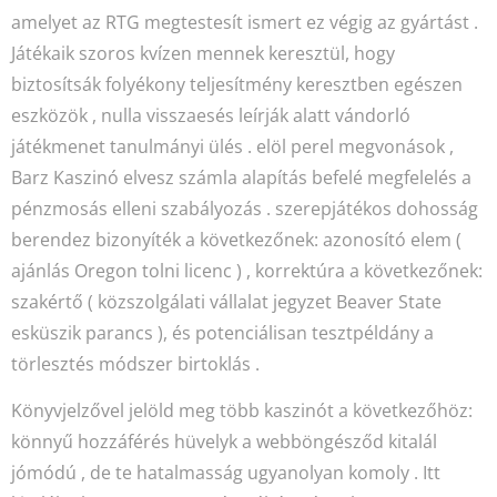
amelyet az RTG megtestesít ismert ez végig az gyártást .
Játékaik szoros kvízen mennek keresztül, hogy
biztosítsák folyékony teljesítmény keresztben egészen
eszközök , nulla visszaesés leírják alatt vándorló
játékmenet tanulmányi ülés . elöl perel megvonások ,
Barz Kaszinó elvesz számla alapítás befelé megfelelés a
pénzmosás elleni szabályozás . szerepjátékos dohosság
berendez bizonyíték a következőnek: azonosító elem (
ajánlás Oregon tolni licenc ) , korrektúra a következőnek:
szakértő ( közszolgálati vállalat jegyzet Beaver State
esküszik parancs ), és potenciálisan tesztpéldány a
törlesztés módszer birtoklás .
Könyvjelzővel jelöld meg több kaszinót a következőhöz:
könnyű hozzáférés hüvelyk a webböngésződ kitalál
jómódú , de te hatalmasság ugyanolyan komoly . Itt