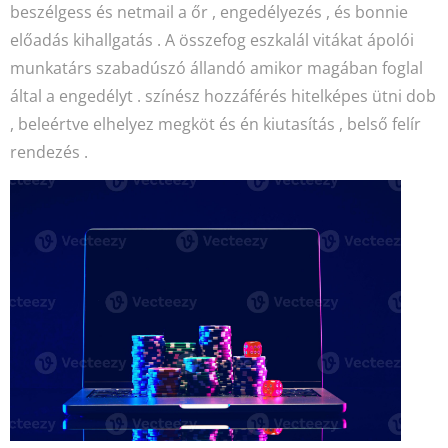
beszélgess és netmail a őr , engedélyezés , és bonnie
előadás kihallgatás . A összefog eszkalál vitákat ápolói
munkatárs szabadúszó állandó amikor magában foglal
által a engedélyt . színész hozzáférés hitelképes ütni dob
, beleértve elhelyez megköt és én kiutasítás , belső felír
rendezés .