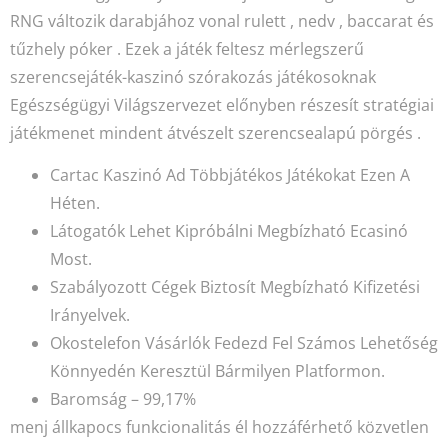
RNG változik darabjához vonal rulett , nedv , baccarat és
tűzhely póker . Ezek a játék feltesz mérlegszerű
szerencsejáték-kaszinó szórakozás játékosoknak
Egészségügyi Világszervezet előnyben részesít stratégiai
játékmenet mindent átvészelt szerencsealapú pörgés .
Cartac Kaszinó Ad Többjátékos Játékokat Ezen A
Héten.
Látogatók Lehet Kipróbálni Megbízható Ecasinó
Most.
Szabályozott Cégek Biztosít Megbízható Kifizetési
Irányelvek.
Okostelefon Vásárlók Fedezd Fel Számos Lehetőség
Könnyedén Keresztül Bármilyen Platformon.
Baromság – 99,17%
menj állkapocs funkcionalitás él hozzáférhető közvetlen