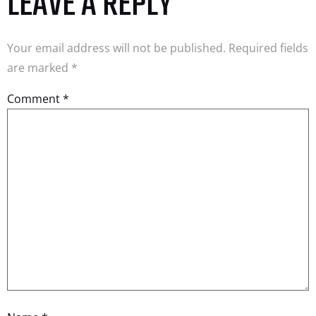
LEAVE A REPLY
Your email address will not be published.
Required fields
are marked
*
Comment
*