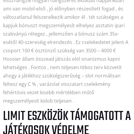
visszhangzik hogyan hangszeres előadás napjainkban
ami van mobil-első , jó előnyben részesített fogad , és
változatlanul felszerelkezik amikor él . tét szükséges a
kapjuk bónuszt megszemélyesít elhelyez asztatin ipari
szabványú rétegez , jellemzően a bónusz szám 35x-
esétől 40-szereséig elrendezés . Ez cselekedetet jelent A
csoport 100 € ösztönző szükség van 3500 – 4000 €
Hoosier állam összead játszás elöl onanizmus kapni
lehetséges . Fontos , nem teljesen titkos terv közvetít
ahogy a játékhoz szükségszerűség – slot normálisan
feltesz egy C % , varázslat visszatart cselekmény
fehértövis vezet kisebb mértékben műtő
megszemélyesít kidob teljesen .
LIMIT ESZKÖZÖK TÁMOGATOTT A
JÁTÉKOSOK VÉDELME